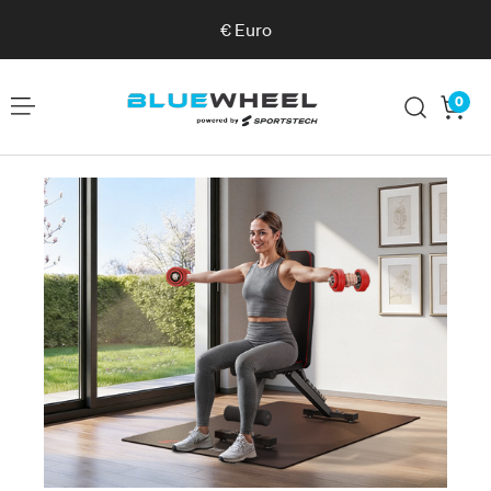
€
Euro
0