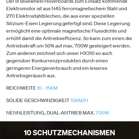
Der in Bluewheel Hoverboards zum Einsatz kommende
Elektromotor ist aus N45 ferromagnetischem Stahl und
270 Elektrostahlblechen, die aus einer speziellen
Silizium-Eisen Legierung gefertigt sind. Diese Legierung
ermöglicht eine optimale magnetische Flussdichte und
erhöht damit die Antriebseffizienz. So kann zum einen die
Antriebskraft um 50% auf max. 700W gesteigert werden.
Zum anderen zeichnet sich unser HX310 so auch
gegenüber Konkurrenzprodukten durch einen
geringeren Energieverbrauch und ein leiseres
Antriebsgeräusch aus.
REICHWEITE
10 - 15KM
SOLIDE GESCHWINDIGKEIT
15KM/H
NENNLEISTUNG, DUAL-ANTRIEB MAX.
700W
10 SCHUTZMECHANISMEN