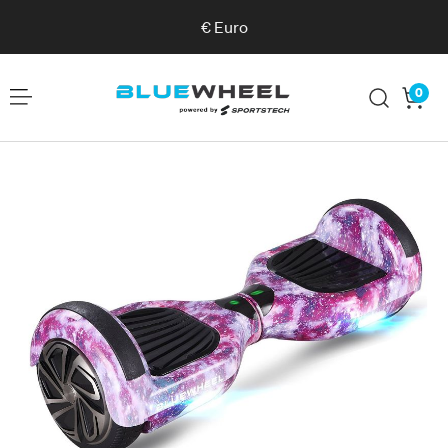
€
Euro
0